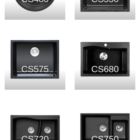
CS575
CS680
CS720
CS750