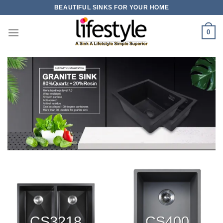
Skip
BEAUTIFUL SINKS FOR YOUR HOME
to
content
0
CS3218
CS400